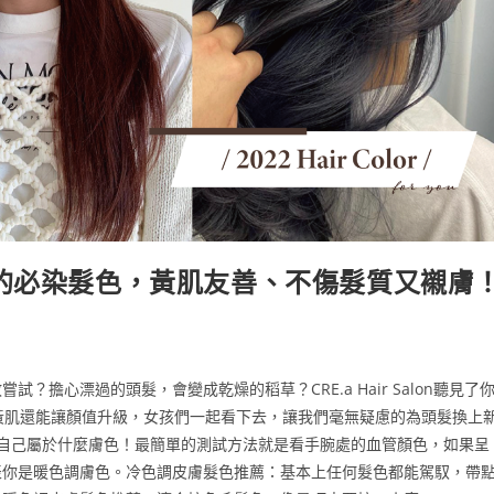
漂的必染髮色，黃肌友善、不傷髮質又襯膚
擔心漂過的頭髮，會變成乾燥的稻草？CRE.a Hair Salon聽見了
黃肌還能讓顏值升級，女孩們一起看下去，讓我們毫無疑慮的為頭髮換上
看自己屬於什麼膚色！最簡單的測試方法就是看手腕處的血管顏色，如果呈
表你是暖色調膚色。冷色調皮膚髮色推薦：基本上任何髮色都能駕馭，帶