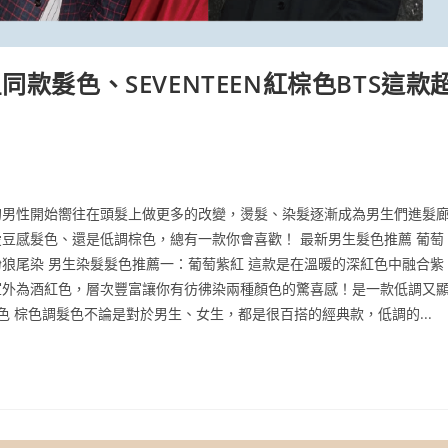
款髮色、SEVENTEEN紅棕色BTS這款
的男性開始嚮往在頭髮上做更多的改變，燙髮、染髮逐漸成為男生們進髮
豆感髮色、還是低調棕色，總有一款你會喜歡！ 最新男生髮色推薦 葡萄
狼尾染 男生染髮髮色推薦一：葡萄紫紅 這款是在溫暖的深紅色中融合紫
室外為酒紅色，層次豐富讓你有彷彿染兩種顏色的驚喜感！是一款低調又
棕色 棕色調髮色不論是對於男生、女生，都是很百搭的經典款，低調的...