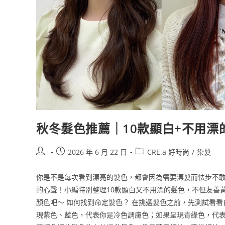
秋冬髮色推薦｜10款顯白+不用
2026 年 6 月 22 日
CRE.a 好時尚
/
染髮
你是不是每次看到漂亮的髮色，都會因為需要漂髮而怯步不敢嘗試？
的心聲！小編特別整理10款顯白又不用漂的髮色，不但友善
顏色吧～ 如何找到命定髮色？ 在挑選髮色之前，先測試看
現紫色、藍色，代表你是冷色調膚色；如果呈現青綠色，代