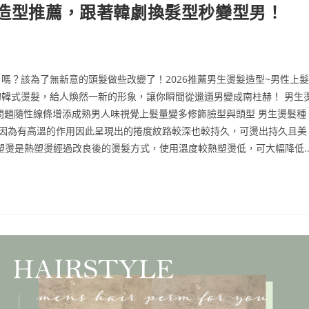
髮造型推薦，跟著韓劇換髮型秒變型男！
嗎？該為了無新意的頭髮做些改變了！2026推薦男生燙髮造型~男性上髮
韓式燙髮，給人煥然一新的形象，讓你瞬間從邋遢男變成南柱赫！ 男生
問題隨性線條增添成熟男人味視覺上髮量變多修飾臉型與頭型 男生燙髮種
，因為有高溫的作用因此呈現出的捲度紋路較深也較持久，可燙出持久且美
燙是熱塑燙經過改良後的燙髮方式，使用溫度較熱塑燙低，可大幅降低..