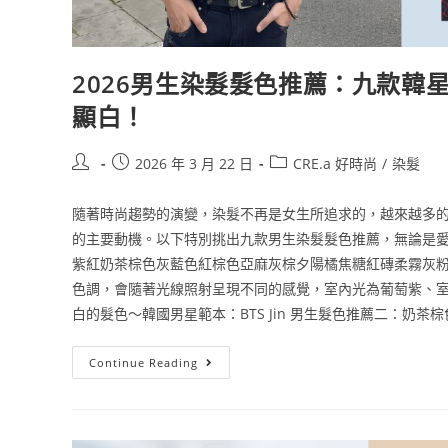
2026男生染髮髮色推薦：九款韓星同
顯白！
2026 年 3 月 22 日
CRE.a 好時尚
/
染髮
隨著時尚趨勢的演變，染髮不再是女生所追求的，越來越多
的主要動機。以下特別挑出九款男生染髮髮色推薦，無論是愛
紫紅奶茶棕色灰藍色紅棕色亞麻灰棕夕陽橘焦糖紅磚柔霧灰粉
色調，會隨著光線照射呈現不同的感覺，室內光為葡萄紫、
白的髮色～韓國男星範本：BTS Jin 男生髮色推薦二：奶茶
Continue Reading