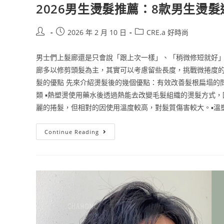
2026男生燙髮推薦：8款男生燙
2026 年 2 月 10 日
CRE.a 好時尚
男士們上髮廊還是只會說「跟上次一樣」、「稍微修短就好」
廊多以修剪頭髮為主，其實可以考慮留些長度，挑戰微捲度的
髮的優點 先來介紹燙髮後的幾個優點：有效改善髮根扁塌的
類 ▪熱塑燙使用藥水後透過熱能去改變毛髮組織的燙髮方式
麗的捲髮，但相對的因使用溫度較高，對髮質傷害較大。▪溫塑
Continue Reading