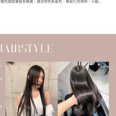
暖色調皮膚髮色推薦：適合棕色系髮色，像是巧克栗棕、小鹿...