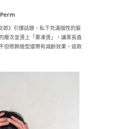
Perm
假面女郎》引爆話題，私下充滿個性的髮
的層次並燙上「果凍燙」，讓黑長直
不但修飾臉型還帶有減齡效果，這款