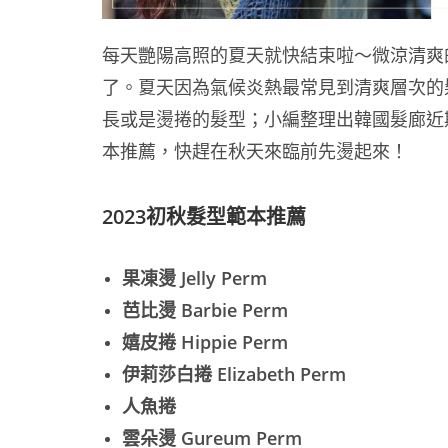
每天艷陽高照的夏天就快結束啦～微涼清爽
了。夏天因為氣候炎熱最常見到清爽層次的
長或是燙捲的髮型；小編整理出韓國髮廊近期
本推薦，快趕在秋天來臨前先燙起來！
2023初秋髮型範本推薦
果凍燙 Jelly Perm
芭比燙 Barbie Perm
嬉皮捲 Hippie Perm
伊莉莎白捲 Elizabeth Perm
人魚捲
雲朵燙 Gureum Perm