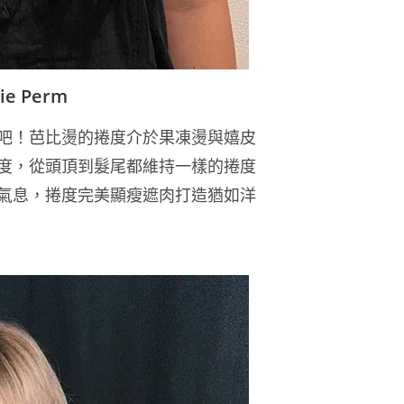
e Perm
吧！芭比燙的捲度介於果凍燙與
嬉皮
度，
從頭頂到髮尾
都維持一樣的捲度
氣息，捲度完美
顯瘦遮肉
打造猶如洋