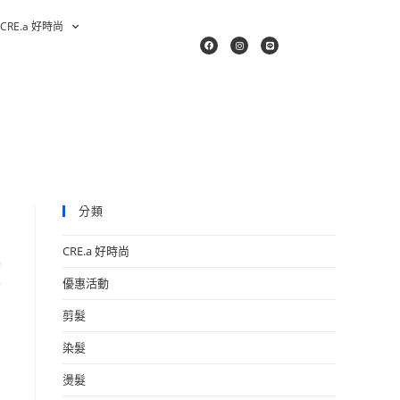
CRE.a 好時尚
分類
CRE.a 好時尚
莎
優惠活動
剪髮
染髮
燙髮