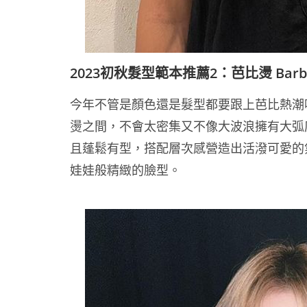
2023初秋髮型範本推薦2：芭比燙 Barbi
今年不管是顏色還是髮型都要跟上芭比熱潮
燙之間
，不會太密集又不像大波浪擁有大弧
且
蓬鬆有型，搭配層次感營造出活潑可愛的
娃娃般精緻的臉型。