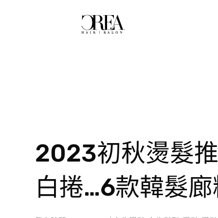
2023初秋燙髮
白捲…6款韓髮