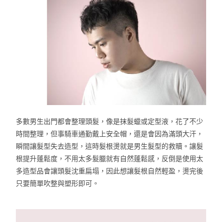
多數男生出門都會整理頭髮，像是抹髮蠟或定型液，
花了不少
時間整理，但事騎車通勤戴上安全帽，
還是會因為滿頭大汗，
瞬間讓髮型失去造型，
這時髮根燙就是男生髮型的救贖。讓髮
根提升蓬鬆度，
不用太多髮臘就有自然蓬鬆感，
反倒是使用太
多造型品會讓頭髮沈重扁塌，因此想讓髮根自然輕盈，
燙完後
只要簡單吹整與塑形即可。