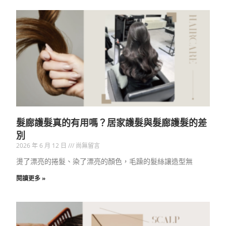
髮廊護髮真的有用嗎？居家護髮與髮廊護髮的差
別
2026 年 6 月 12 日
尚無留言
燙了漂亮的捲髮、染了漂亮的顏色，毛躁的髮絲讓造型無
閱讀更多 »