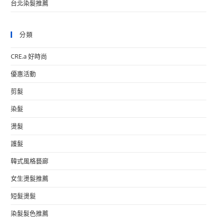
台北染髮推薦
分類
CRE.a 好時尚
優惠活動
剪髮
染髮
燙髮
護髮
韓式風格藝廊
女生燙髮推薦
短髮燙髮
染髮髮色推薦