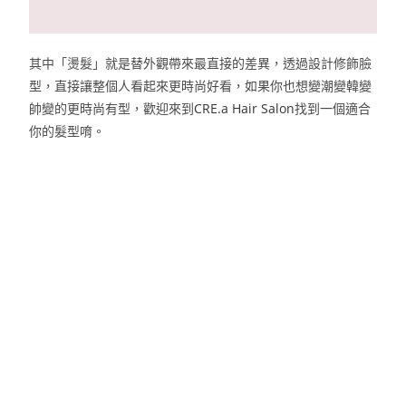
其中「燙髮」就是替外觀帶來最直接的差異，透過設計修飾臉
型，
直接讓整個人看起來更時尚好看，
如果你也想變潮變韓變
帥變的更時尚有型，歡迎來到
CRE.a Hair Salon
找到一個適合
你的髮型唷。
心動就趕快來預約吧！