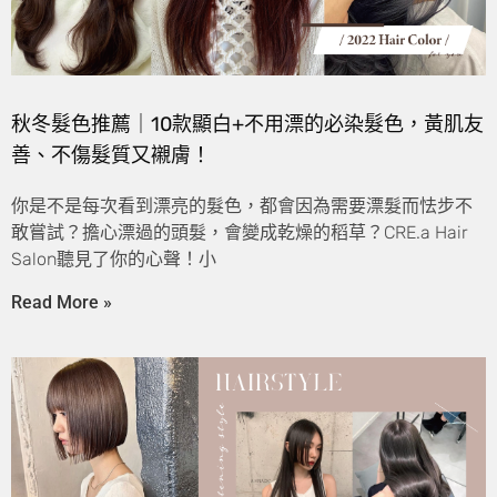
秋冬髮色推薦｜10款顯白+不用漂的必染髮色，黃肌友
善、不傷髮質又襯膚！
你是不是每次看到漂亮的髮色，都會因為需要漂髮而怯步不
敢嘗試？擔心漂過的頭髮，會變成乾燥的稻草？CRE.a Hair
Salon聽見了你的心聲！小
Read More »