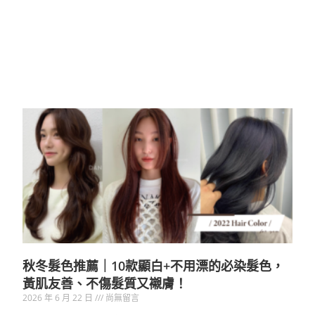
點我預約
秋冬髮色推薦｜10款顯白+不用漂的必染髮色，
黃肌友善、不傷髮質又襯膚！
2026 年 6 月 22 日
尚無留言