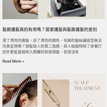
髮廊護髮真的有用嗎？居家護髮與髮廊護髮的差別
燙了漂亮的捲髮、染了漂亮的顏色，毛躁的髮絲讓造型無法
完美呈現嗎？頭髮是人的第二張臉，與人碰面時除了穿著打
扮外更能直接映入眼簾的就是頭髮，若是沒有
Read More »