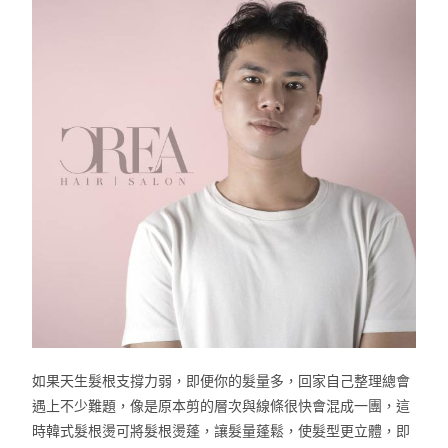
如果天生髮根支撐力弱，即便你的髮量多，
回家自己整理總會
遇上不少難題，
像是原本剪的層次與線條很快會混成一團，
這
時韓式髮根燙可將髮根燙蓬，讓髮量蓬鬆，使髮型更立體，
即