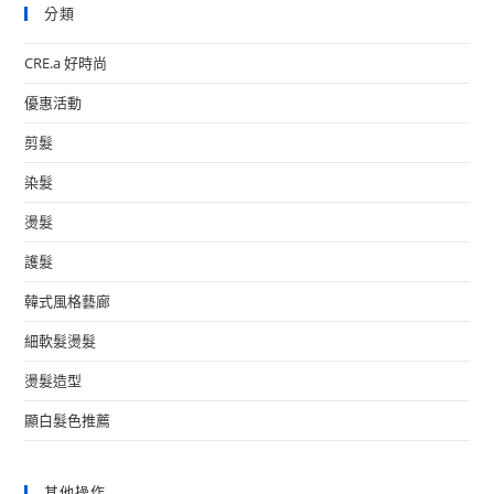
分類
CRE.a 好時尚
優惠活動
剪髮
染髮
燙髮
護髮
韓式風格藝廊
細軟髮燙髮
燙髮造型
顯白髮色推薦
其他操作