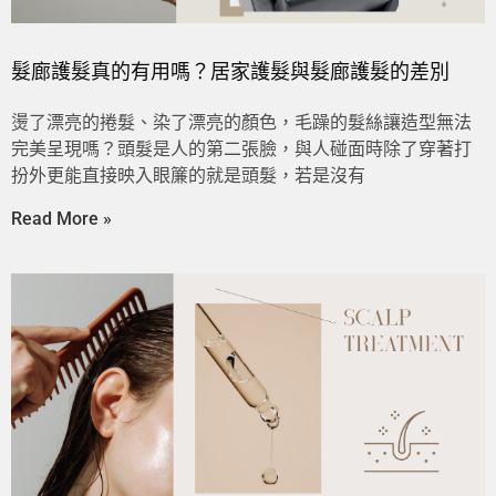
髮廊護髮真的有用嗎？居家護髮與髮廊護髮的差別
燙了漂亮的捲髮、染了漂亮的顏色，毛躁的髮絲讓造型無法
完美呈現嗎？頭髮是人的第二張臉，與人碰面時除了穿著打
扮外更能直接映入眼簾的就是頭髮，若是沒有
Read More »