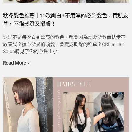
秋冬髮色推薦｜10款顯白+不用漂的必染髮色，黃肌友
善、不傷髮質又襯膚！
你是不是每次看到漂亮的髮色，都會因為需要漂髮而怯步不
敢嘗試？擔心漂過的頭髮，會變成乾燥的稻草？CRE.a Hair
Salon聽見了你的心聲！小
Read More »