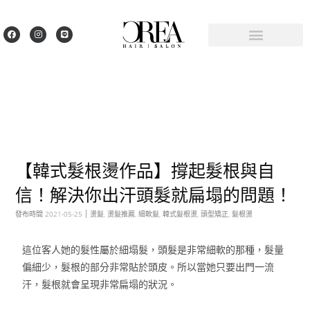
【韓式髮根燙作品】撐起髮根與自
信！解決你出汗頭髮就扁塌的問題！
發布時間
2021-05-25
燙髮
,
燙髮推薦
,
細軟髮
,
韓式髮根燙
,
頭型矯正
,
髮根燙
這位客人她的髮性屬於細塌髮，頭髮是非常細軟的那種，髮量
偏細少，髮根的部分非常貼於頭皮。所以當她只要出門一流
汗，髮根就會呈現非常扁塌的狀況。