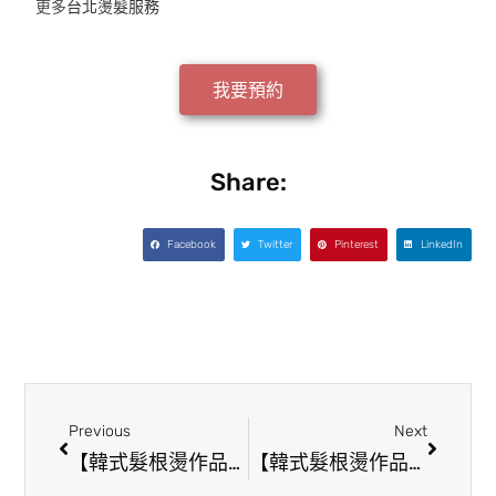
更多
台北燙髮服務
我要預約
Share:
Facebook
Twitter
Pinterest
LinkedIn
Previous
Next
【韓式髮根燙作品】超高CP值頭型微整術！五官也跟著更立體了！
【韓式髮根燙作品】青春洋溢羊毛捲！屬於細塌髮的髮型首選之一！