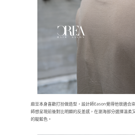
麻豆本身喜歡打扮做造型，設計師Eason覺得他很適
師想呈現前後對比明顯的反差感，在瀏海部分選擇溫柔
的靛藍色。