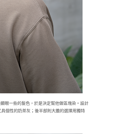
合染顯眼一些的髮色，於是決定幫他做區塊染。設計
又具個性的奶茶灰；後半部則大膽的選擇用獨特