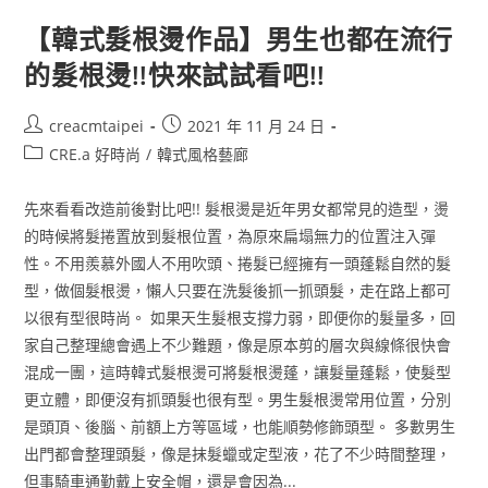
【韓式髮根燙作品】男生也都在流行
的髮根燙!!快來試試看吧!!
creacmtaipei
2021 年 11 月 24 日
CRE.a 好時尚
/
韓式風格藝廊
先來看看改造前後對比吧!! 髮根燙是近年男女都常見的造型，燙
的時候將髮捲置放到髮根位置，為原來扁塌無力的位置注入彈
性。不用羨慕外國人不用吹頭、捲髮已經擁有一頭蓬鬆自然的髮
型，做個髮根燙，懶人只要在洗髮後抓一抓頭髮，走在路上都可
以很有型很時尚。 如果天生髮根支撐力弱，即便你的髮量多，回
家自己整理總會遇上不少難題，像是原本剪的層次與線條很快會
混成一團，這時韓式髮根燙可將髮根燙蓬，讓髮量蓬鬆，使髮型
更立體，即便沒有抓頭髮也很有型。男生髮根燙常用位置，分別
是頭頂、後腦、前額上方等區域，也能順勢修飾頭型。 多數男生
出門都會整理頭髮，像是抹髮蠟或定型液，花了不少時間整理，
但事騎車通勤戴上安全帽，還是會因為...