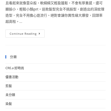
且看起來就像雲朵般，軟綿綿又輕盈蓬鬆，不會有厚重感，還可
顯臉小，輕鬆小顏get。這款髮型完全不挑臉型，創造出的深紋理
造型，完全不用擔心退流行。絕對會讓你異性緣大爆發，回頭率
超高啦。...
Continue Reading
分類
CRE.a 好時尚
優惠活動
剪髮
未分類
染髮