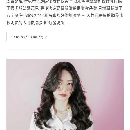
太會整理 所以希望是隨便撥都很美!!! 後來陸陸續續和設計師討論
了很多想法跟意見 最後決定要幫我燙髮根燙雲朵燙 且還幫我燙了
八字瀏海 我發現八字瀏海真的好修飾臉型>< 因為我是屬於顴骨比
較明顯的人 剛好設計師有發現所...
Continue Reading