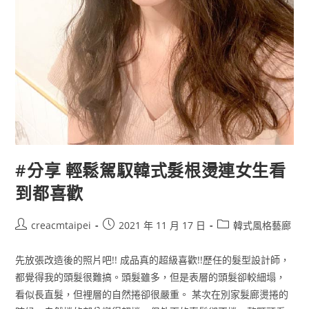
#分享 輕鬆駕馭韓式髮根燙連女生看
到都喜歡
creacmtaipei
2021 年 11 月 17 日
韓式風格藝廊
先放張改造後的照片吧!! 成品真的超級喜歡!!歷任的髮型設計師，
都覺得我的頭髮很難搞。頭髮雖多，但是表層的頭髮卻較細塌，
看似長直髮，但裡層的自然捲卻很嚴重。 某次在別家髮廊燙捲的