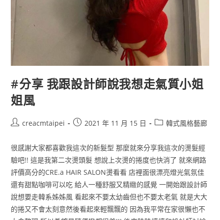
#分享 我跟設計師說我想走氣質小姐
姐風
creacmtaipei
2021 年 11 月 15 日
韓式風格藝廊
很感謝大家都喜歡我這次的新髮型 那麼就來分享我這次的燙髮經
驗吧!! 這是我第二次燙頭髮 想說上次燙的捲度也快消了 就來網路
評價高分的CRE.a HAIR SALON燙看看 店裡面很漂亮燈光氣氛佳
還有甜點咖啡可以吃 給人一種舒服又精緻的感覺 一開始跟設計師
說想要走韓系姊姊風 看起來不要太幼齒但也不要太老氣 就是大大
的捲又不會太刻意然後看起來輕飄飄的 因為我平常在家很懶也不