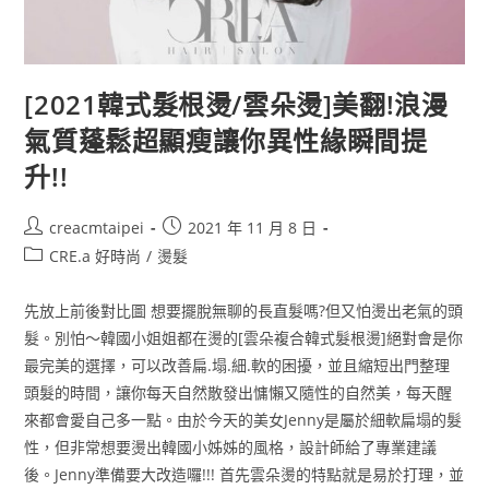
[2021韓式髮根燙/雲朵燙]美翻!浪漫
氣質蓬鬆超顯瘦讓你異性緣瞬間提
升!!
creacmtaipei
2021 年 11 月 8 日
CRE.a 好時尚
/
燙髮
先放上前後對比圖 想要擺脫無聊的長直髮嗎?但又怕燙出老氣的頭
髮。別怕～韓國小姐姐都在燙的[雲朵複合韓式髮根燙]絕對會是你
最完美的選擇，可以改善扁.塌.細.軟的困擾，並且縮短出門整理
頭髮的時間，讓你每天自然散發出慵懶又隨性的自然美，每天醒
來都會愛自己多一點。由於今天的美女Jenny是屬於細軟扁塌的髮
性，但非常想要燙出韓國小姊姊的風格，設計師給了專業建議
後。Jenny準備要大改造囉!!! 首先雲朵燙的特點就是易於打理，並