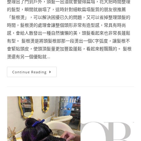
整理出了門到戶外，頭髮一出油就會變得扁塌，花大把時間整理
的髮型，瞬間就崩塌了，這時針對細軟扁塌髮質的朋友很推薦
「髮根燙」，可以解決困擾已久的問題，又可以省掉整理頭髮的
時間，髮根燙的處理會讓整個頭形非常有造型感，常具有時尚
感，會給人散發出一種自然慵懶的美，頭髮看起來也非常長蓬鬆
有型。 髮根燙是將頭髮根部那一段燙出一個C字弧度，讓髮根不
會緊貼頭皮，使頭頂髮量更加豐盈蓬鬆，看起來輕飄飄的。 髮根
燙還有另一個優點就...
Continue Reading