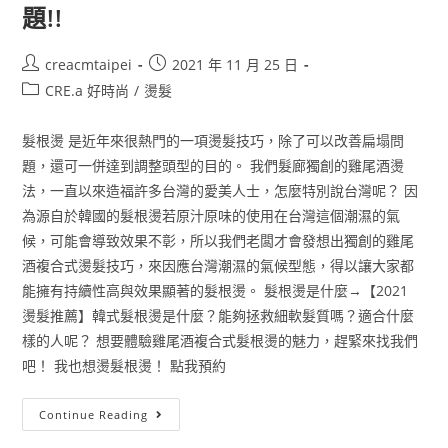
題!!
creacmtaipei
2021 年 11 月 25 日
CRE.a 好時尚
/
燙髮
髮根燙 是近年來很熱門的一項燙髮技巧，除了可以改善扁塌問
題，還可一併達到調整頭型的目的。 我們髮廊獨創的雞尾酒燙
法，一直以來造福許多台灣的愛美人士，怎麼特別說台灣呢？ 因
為源自於韓國的髮根燙若原汁原味的使用在台灣這個潮濕的氣
候，可能會導致效果不彰，所以我們老闆才會發想出獨創的雞尾
酒複合式燙髮技巧，來因應台灣潮濕的氣候型態，得以讓大家都
能擁有持續性高與效果顯著的髮根燙。 髮根燙是什麼→【2021
燙髮推薦】韓式髮根燙是什麼？能夠拯救細軟髮質嗎？適合什麼
樣的人呢？ 想要體驗雞尾酒複合式髮根燙的魅力，趕緊來找我們
吧！ 我也想燙髮根燙！ 點我預約
Continue Reading