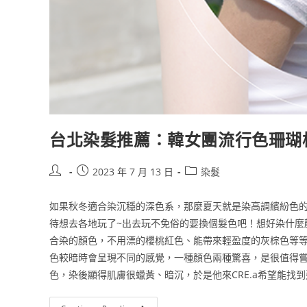
台北染髮推薦：韓女團流行色珊瑚
2023 年 7 月 13 日
染髮
如果秋冬適合染沉穩的深色系，那麼夏天就是染高調繽紛色
待想去各地玩了~出去玩不免俗的要換個髮色吧！想好染什麼顏色
合染的顏色，不用漂的櫻桃紅色、能帶來輕盈度的灰棕色等
色較暗時會呈現不同的感覺，一種顏色兩種驚喜，是很值得嘗試的
色，染後顯得肌膚很蠟黃、暗沉，於是他來CRE.a希望能找到