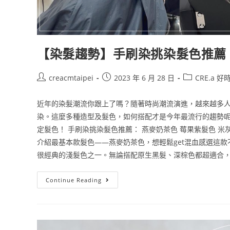
【染髮趨勢】手刷染挑染髮色推薦
creacmtaipei
2023 年 6 月 28 日
CRE.a 好
近年的染髮潮流你跟上了嗎？隨著時尚潮流演進，越來越多
染。這麼多種造型及髮色，如何搭配才是今年最流行的趨勢
定髮色！ 手刷染挑染髮色推薦： 燕麥奶茶色 莓果紫髮色 米
介紹最基本款髮色——燕麥奶茶色，想輕鬆get混血感選這
很經典的淺髮色之一。無論搭配原生黑髮、深棕色都超適合，燙
Continue Reading