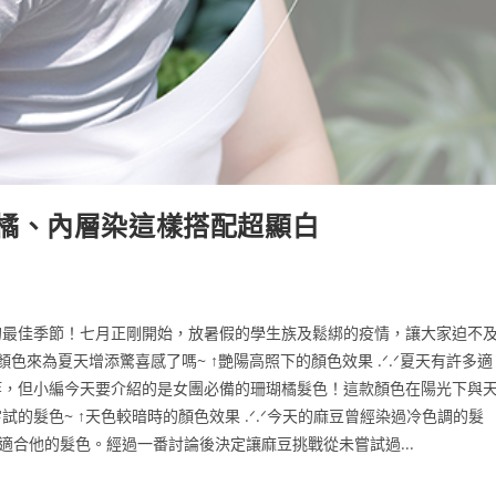
橘、內層染這樣搭配超顯白
的最佳季節！七月正剛開始，放暑假的學生族及鬆綁的疫情，讓大家迫不
來為夏天增添驚喜感了嗎~ ↑艷陽高照下的顏色效果 .ᐟ.ᐟ夏天有許多適
等，但小編今天要介紹的是女團必備的珊瑚橘髮色！這款顏色在陽光下與
髮色~ ↑天色較暗時的顏色效果 .ᐟ.ᐟ今天的麻豆曾經染過冷色調的髮
適合他的髮色。經過一番討論後決定讓麻豆挑戰從未嘗試過...