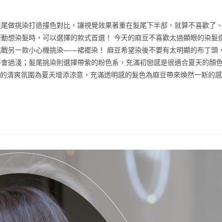
髮尾做挑染打造撞色對比，讓視覺效果著重在髮尾下半部，就算不喜歡了
動想染髮時，可以選擇的款式首選！ 今天的麻豆不喜歡太過顯眼的染髮
戰另一款小心機挑染——裙襬染！ 麻豆希望染後不要有太明顯的布丁頭
不會過淺；髮尾挑染則選擇帶紫的粉色系，充滿初戀感是很適合夏天的顏
後的清爽氛圍為夏天增添涼意，充滿透明感的髮色為麻豆帶來煥然一新的感