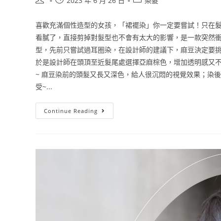
2023 年 6 月 26 日
染髮
喜歡充滿個性造型的女孩，「裙襬染」你一定要嘗試！只在
看膩了，直接剪掉對髮型也不會有太大的影響，是一款突然衝
型，先前只嘗試過耳圈染，在設計師的建議下，麻豆決定要挑
於是設計師在頭頂至近髮尾處選擇亞麻棕色，增加透明感又
~ 麻豆染前的頭髮又長又深色，給人很沉悶的視覺效果；染
受~...
Continue Reading