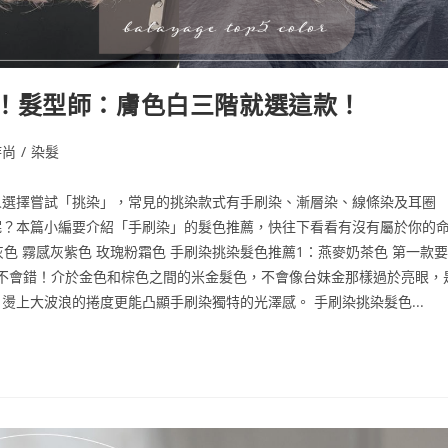
！髮型師：膚色白三階就選這款！
時尚
/
染髮
人選擇嘗試「挑染」，常見的挑染款式有手刷染、漸層染、線條染及耳圈
呢？本篇小編要介紹「手刷染」的髮色推薦，快往下看看有沒有屬於你的
灰色 霧感灰紫色 玫瑰粉霜色 手刷染挑染髮色推薦1：燕麥奶茶色 第一款要
款不會錯！介於金色和棕色之間的米金髮色，不會像台妹金那樣過於亮眼，
上大波浪的捲度更能凸顯手刷染獨特的光澤感。 手刷染挑染髮色...