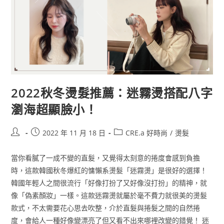
2022秋冬燙髮推薦：迷霧燙搭配八字
瀏海超顯臉小！
2022 年 11 月 18 日
CRE.a 好時尚
/
燙髮
當你看膩了一成不變的直髮，又覺得太刻意的捲度會感到負擔
時，這款韓國秋冬爆紅的慵懶系燙髮「迷霧燙」是很好的選擇！
韓國年輕人之間很流行「好像打扮了又好像沒打扮」的精神，就
像「偽素顏妝」一樣。這款迷霧燙就屬於毫不費力就很美的燙髮
款式，不太需要花心思去吹整，介於直髮與捲髮之間的自然捲
度，會給人一種好像變漂亮了但又看不出來哪裡改變的錯覺！ 迷