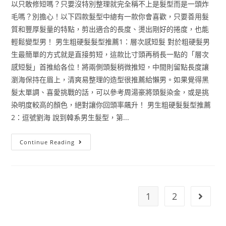
以只敢修短嗎？只要沒特別整理就完全稱不上是髮型而是一頭炸
毛嗎？別擔心！以下四款髮型中總有一款你會喜歡，只要善用髮
質和豐厚髮量的特點，剪出適合的長度、燙出剛好的捲度，也能
輕鬆變型男！ 男生粗硬髮髮型推薦1：層次感短髮 對於粗硬髮男
生最簡單的方式就是直接剪短，這款比寸頭再稍長一點的「層次
感短髮」首推給各位！將兩側頭髮稍微推短，中間則留點長度讓
瀏海保持在眉上，清爽易整理的造型很推薦給懶男。如果覺得黑
髮太單調、喜愛挑戰的話，可以參考周湯豪將頭髮染金，或是挑
染明度較高的顏色，絕對讓你回頭率飆升！ 男生粗硬髮髮型推薦
2：逗號劉海 說到韓系男生髮型，第...
Continue Reading
1
2