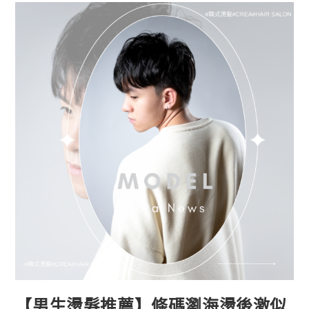
【男生燙髮推薦】條碼瀏海燙後激似