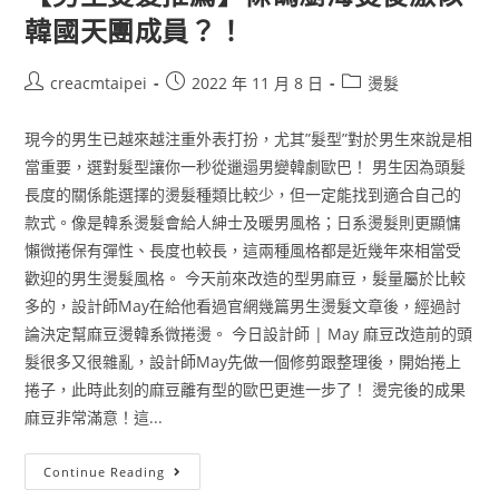
韓國天團成員？！
creacmtaipei
2022 年 11 月 8 日
燙髮
現今的男生已越來越注重外表打扮，尤其”髮型”對於男生來說是相
當重要，選對髮型讓你一秒從邋遢男變韓劇歐巴！ 男生因為頭髮
長度的關係能選擇的燙髮種類比較少，但一定能找到適合自己的
款式。像是韓系燙髮會給人紳士及暖男風格；日系燙髮則更顯慵
懶微捲保有彈性、長度也較長，這兩種風格都是近幾年來相當受
歡迎的男生燙髮風格。 今天前來改造的型男麻豆，髮量屬於比較
多的，設計師May在給他看過官網幾篇男生燙髮文章後，經過討
論決定幫麻豆燙韓系微捲燙。 今日設計師 | May 麻豆改造前的頭
髮很多又很雜亂，設計師May先做一個修剪跟整理後，開始捲上
捲子，此時此刻的麻豆離有型的歐巴更進一步了！ 燙完後的成果
麻豆非常滿意！這...
Continue Reading