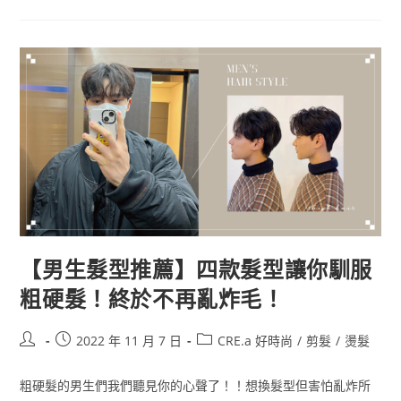
【男生髮型推薦】四款髮型讓你馴服
粗硬髮！終於不再亂炸毛！
2022 年 11 月 7 日
CRE.a 好時尚
/
剪髮
/
燙髮
粗硬髮的男生們我們聽見你的心聲了！！想換髮型但害怕亂炸所