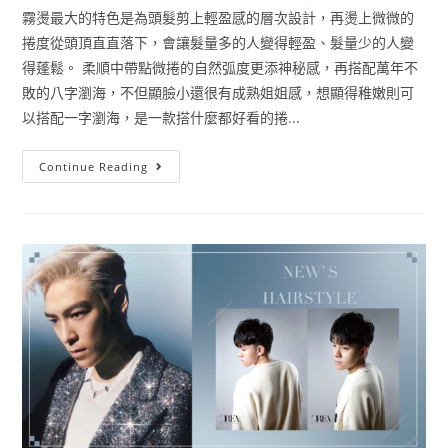
霧燙最大的特色是為頭髮剪上輕盈感的層次設計，再燙上微微的
捲度從頭頂直直落下，會讓髮量多的人變得輕盈、髮量少的人變
得蓬鬆。 柔順中帶點微捲的自然弧度更添神秘感，再搭配萬年不
敗的八字瀏海，不但顯臉小還很有成熟姐姐感，想顯得稚嫩則可
以搭配一字瀏海，是一款搭什麼都好看的捲...
Continue Reading