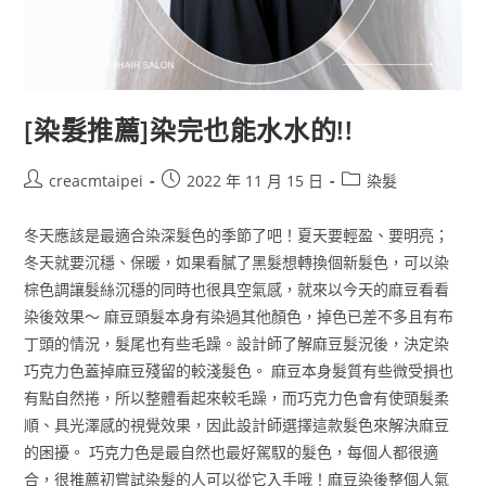
[染髮推薦]染完也能水水的!!
creacmtaipei
2022 年 11 月 15 日
染髮
冬天應該是最適合染深髮色的季節了吧！夏天要輕盈、要明亮；
冬天就要沉穩、保暖，如果看膩了黑髮想轉換個新髮色，可以染
棕色調讓髮絲沉穩的同時也很具空氣感，就來以今天的麻豆看看
染後效果～ 麻豆頭髮本身有染過其他顏色，掉色已差不多且有布
丁頭的情況，髮尾也有些毛躁。設計師了解麻豆髮況後，決定染
巧克力色蓋掉麻豆殘留的較淺髮色。 麻豆本身髮質有些微受損也
有點自然捲，所以整體看起來較毛躁，而巧克力色會有使頭髮柔
順、具光澤感的視覺效果，因此設計師選擇這款髮色來解決麻豆
的困擾。 巧克力色是最自然也最好駕馭的髮色，每個人都很適
合，很推薦初嘗試染髮的人可以從它入手哦！麻豆染後整個人氣