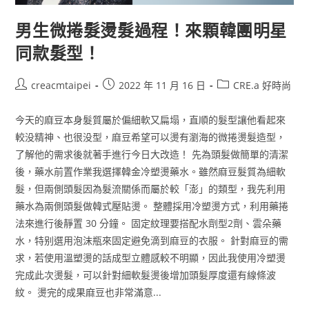
男生微捲髮燙髮過程！來顆韓團明星
同款髮型！
creacmtaipei
2022 年 11 月 16 日
CRE.a 好時尚
今天的麻豆本身髮質屬於偏細軟又扁塌，直順的髮型讓他看起來
較没精神、也很没型，麻豆希望可以燙有瀏海的微捲燙髮造型，
了解他的需求後就著手進行今日大改造！ 先為頭髮做簡單的清潔
後，藥水前置作業我選擇韓金冷塑燙藥水。雖然麻豆髮質為細軟
髮，但兩側頭髮因為髮流關係而屬於較「澎」的類型，我先利用
藥水為兩側頭髮做韓式壓貼燙。 整體採用冷塑燙方式，利用藥捲
法來進行後靜置 30 分鐘。 固定紋理要搭配水劑型2劑、雲朵藥
水，特别選用泡沫瓶來固定避免滴到麻豆的衣服。 針對麻豆的需
求，若使用溫塑燙的話成型立體感較不明顯，因此我使用冷塑燙
完成此次燙髮，可以針對細軟髮燙後增加頭髮厚度還有線條波
紋。 燙完的成果麻豆也非常滿意...