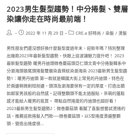
2023男生髮型趨勢！中分捲髮、雙層
染讓你走在時尚最前端！
2022 年 11 月 29 日
CRE.a 好時尚
/
染髮
/
燙髮
男性朋友們還沒想好換什麼髮型度過年末、迎新年嗎？特別整理
出幾款2023年最新髮型趨勢，快跟上這波讓魅力提升吧！ 2023
最新髮型趨勢 暖男丹迪頭微卷蘑菇頭亞仁頭文青中分捲髮韓系中
分瀏海頭狼尾頭捲髮雙層染直條紋染瀏海染 2023最新男生髮型趨
勢1：暖男丹迪頭 第一款就是韓國大街上常見的丹迪頭，特色在
於兩邊稍微剃短削邊，頭頂及瀏海要保有一定的厚度，打造出猶
如鄰家男孩般的自然感。記得整顆頭不能太過服貼，呆萌的蓬鬆
感才能給人暖男的氣質。 帶點自然捲度的丹迪頭也超好看！
2023最新男生髮型趨勢2：微卷蘑菇頭 看膩了直髮想嘗試燙捲的
話，推薦這款捲髮入門款──微卷蘑菇頭。以S型捲度燙遍整顆
頭，營造出捲度很...