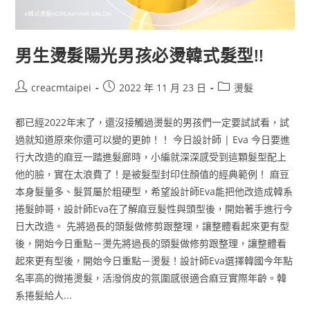
男生燙髮陽光男孩必燙韓式髮型!!
creacmtaipei
2022 年 11 月 23 日
燙髮
都已經2022年末了，還沒接觸過燙髮的男孩們一定要試試看，試
過就知道原來你還可以變的更帥！！ 今日設計師 | Eva 今日要進
行大改造的麻豆一踏進髮廊時，小編就深深感受到這顆髮型配上
他的臉，實在太浪費了！是被髮型封印住顏值的經典範例！ 麻豆
本身髮量多、髮質屬於粗硬型，希望設計師Eva能把他改造成韓系
捲髮帥哥，設計師Eva在了解麻豆髮性與頭型後，開始著手進行今
日大改造。 先將過長的頭髮做修剪跟整理，讓整體看起來更有型
後，開始今日重點－燙先將過長的頭髮做修剪跟整理，讓整體看
起來更有型後，開始今日重點－燙髮！設計師Eva選擇韓國今年點
名率高的微捲燙髮，活潑俏皮的氛圍感很適合麻豆實際年齡。韓
系捲髮給人...