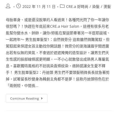
2022 年 11 月 11 日
CRE.a 好時尚
/
染髮
/
燙髮
母胎單身、或是還沒脫單的人看過來！各種閃光閃了你一年讓你
很怒嗎？！快趕在年底前來CRE.a Hair Salon，這裡有很多月老
能幫你變水水、帥帥，讓你/妳能在聖誕節牽著另一半逛耶誕城、
一起跨年～ 男生脫單髮型1：自然微旁分 這款雖然微難駕馭，但
駕馭起來保證女孩主動找你開話題！微旁分的瀏海讓眉宇間透露
出若有似無的英氣，不會過於遮遮掩掩的造型設計，讓男生們天
生性感的臉部線條感更明顯，一不小心就散發出成熟男人專屬氣
息。喜歡獨特風格的不妨挑染直條紋染，痞帥感讓女生愛不釋
手！ 男生脫單髮型2：丹迪頭 男生們不要頭髮稍微長長就急著剪
掉，試著留長秒變身為韓劇主角都不是夢！這款丹迪頭特色在於
「兩側短，中間長...
Continue Reading