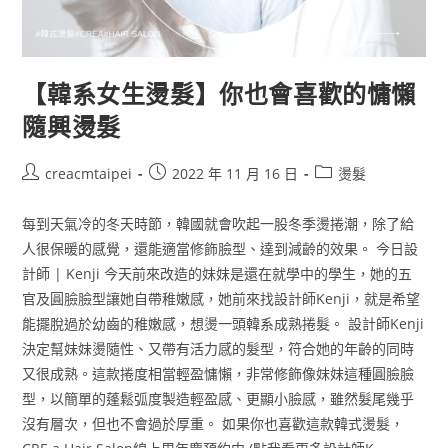
【韓系女生燙髮】你也會喜歡的慵懶
隨興燙髮
creacmtaipei
2022 年 11 月 16 日
燙髮
每到天氣冷的冬天時節，韓國就會吹起一股冬季燙捲潮，除了給
人很保暖的感覺，還能適當修飾臉型、達到減齡的效果。 今日設
計師 | Kenji 今天前來改造的妹妹是還在就學中的學生，她的五
官及圓臉臉型讓她自帶稚嫩感，她前來找設計師Kenji，就是希望
能擺脫過於幼齒的稚嫩感，想燙一頭韓系成熟捲髮。 設計師Kenji
決定幫妹妹燙隨性、又帶有活力感的髮型，符合她的年齡的同時
又很成熟。這款捲度相當輕盈慵懶，非常修飾像妹妹這種圓臉臉
型，以簡單的蓬鬆弧度製造輕盈感、更顯小臉感，雖然髮尾幾乎
沒有層次，但也不會過於厚重。 如果你也喜歡這款韓式燙髮，