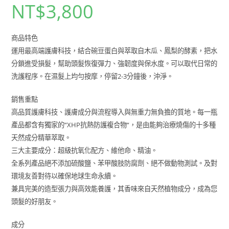
NT$
3,800
商品特色
運用最高端護膚科技，結合碗豆蛋白與萃取自木瓜、鳳梨的酵素，把水
分鎖進受損髮，幫助頭髮恢復彈力、強韌度與保水度。可以取代日常的
洗護程序。在濕髮上均勻按摩，停留2-3分鐘後，沖淨。
銷售重點
高品質護膚科技、護膚成分與流程導入與無重力無負擔的質地。每一瓶
產品都含有獨家的“XHP抗熱防護複合物“，是由能夠治療燒傷的十多種
天然成分精華萃取。
三大主要成分：超級抗氧化配方、維他命、精油。
全系列產品絕不添加硫酸鹽、苯甲酸肢防腐劑、絕不做動物測試。及對
環境友善對待以確保地球生命永續。
兼具完美的造型張力與高效能養護，其香味來自天然植物成分，成為您
頭髮的好朋友。
成分