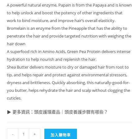
A powerful natural enzyme, Papain is from the Papaya and is known
to help unlock and boost the potency of other ingredients that
work to bind moisture, and improve hair’s overall elasticity.
Bromelain is an enzyme from the Pineapple that has the ability to
penetrate the hair and provide targeted nutrition with weighing the
hair down
A superfood rich in Amino Acids, Green Pea Protein delivers intense
hydration to help nourish and replenish the hair.
Shea Butter delivers moisture to dry or damaged hair from root to
tip, and helps repair and protect against environmental stressors,
dryness and brittleness. Quickly absorbing, this naturally-good-for-
you butter, helps rehydrate the hair and scalp without clogging the
cuticles.
▶ 更多資訊
：
頭皮護理產品
｜
頭皮養護步驟有哪些？
-
+
加入購物車