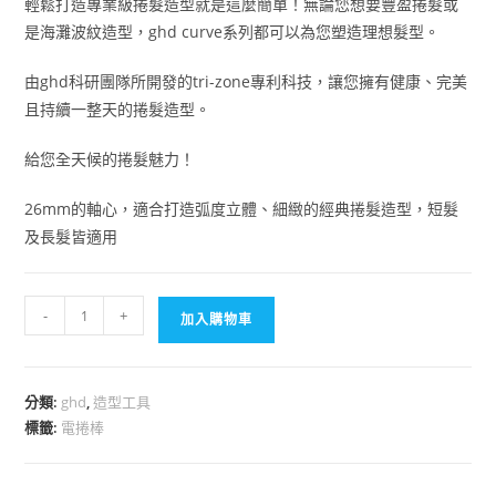
輕鬆打造專業級捲髮造型就是這麼簡單！無論您想要豐盈捲髮或
是海灘波紋造型，ghd curve系列都可以為您塑造理想髮型。
由ghd科研團隊所開發的tri-zone專利科技，讓您擁有健康、完美
且持續一整天的捲髮造型。
給您全天候的捲髮魅力！
26mm的軸心，適合打造弧度立體、細緻的經典捲髮造型，短髮
及長髮皆適用
-
+
加入購物車
分類:
ghd
,
造型工具
標籤:
電捲棒